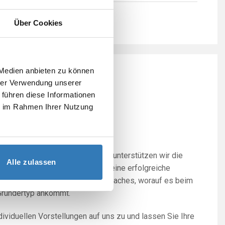
Über Cookies
 Medien anbieten zu können
hrer Verwendung unserer
 führen diese Informationen
hstunde /
ie im Rahmen Ihrer Nutzung
m Start
n Event „Gründersprechstunde“ unterstützen wir die
Alle zulassen
 kostenlosen Informationen für eine erfolgreiche
hren Sie von erfahrenen Gründercoaches, worauf es beim
Gründertyp ankommt.
ividuellen Vorstellungen auf uns zu und lassen Sie Ihre