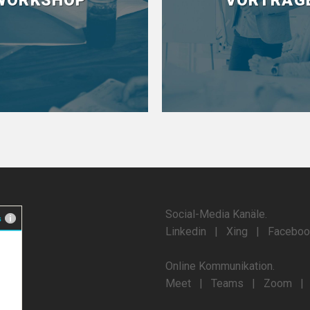
Social-Media Kanäle.
Linkedin
|
Xing
|
Faceboo
Online Kommunikation.
Meet
|
Teams
|
Zoom