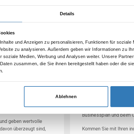
mehr erfahren
Details
Cookies
nhalte und Anzeigen zu personalisieren, Funktionen für soziale
Website zu analysieren. Außerdem geben wir Informationen zu I
r soziale Medien, Werbung und Analysen weiter. Unsere Partner
Gründersprec
 Daten zusammen, die Sie ihnen bereitgestellt haben oder die s
Orientierung a
n.
 Team beim Businessplan-
Mit unserem regelmäßige
Ablehnen
erInnen in der Gründung
Wirtschaftsförderung mit
Existenzgründung
. Erfa
Businessplan und beim 
 und geben wertvolle
davon überzeugt sind,
Kommen Sie mit Ihren ind