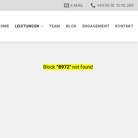
E-MAIL
+49 30 92 10 92 280
HOME
LEISTUNGEN
TEAM
BLOG
ENGAGEMENT
KONTAKT
Block
"8972"
not found