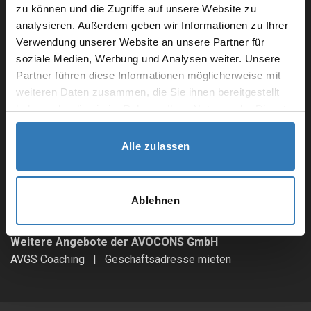
zu können und die Zugriffe auf unsere Website zu
analysieren. Außerdem geben wir Informationen zu Ihrer
Verwendung unserer Website an unsere Partner für
soziale Medien, Werbung und Analysen weiter. Unsere
Social-Media Kanäle.
Partner führen diese Informationen möglicherweise mit
Linkedin
|
Xing
|
Facebook
|
Youtube
weiteren Daten zusammen, die Sie ihnen bereitgestellt
haben oder die sie im Rahmen Ihrer Nutzung der Dienste
Online Kommunikation.
gesammelt haben.
Meet
|
Teams
|
Zoom
|
WhatsApp
|
Telefon
Alle zulassen
Sie wollen uns bewerten?
Google
|
Proven Expert
|
Facebook
|
Yelp
Ablehnen
Weitere Angebote der AVOCONS GmbH
AVGS Coaching
|
Geschäftsadresse mieten